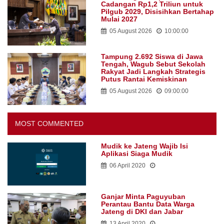
Cadangan Rp1,2 Triliun untuk
Pilgub 2029, Disisihkan Bertahap
Mulai 2027
05 August 2026
10:00:00
Tampung 2.692 Siswa di Jawa
Tengah, Wagub Sebut Sekolah
Rakyat Jadi Langkah Strategis
Putus Rantai Kemiskinan
05 August 2026
09:00:00
MOST COMMENTED
Mudik ke Jateng Wajib Isi
Aplikasi Siaga Mudik
06 April 2020
Ganjar Minta Paguyuban
Perantau Bantu Data Warga
Jateng di DKI dan Jabar
13 April 2020