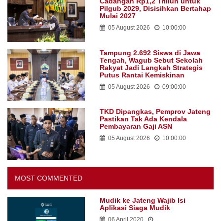
Cadangan Rp1,2 Triliun untuk
Pilgub 2029, Disisihkan Bertahap
Mulai 2027
05 August 2026
10:00:00
Tampung 2.692 Siswa di Jawa
Tengah, Wagub Sebut Sekolah
Rakyat Jadi Langkah Strategis
Putus Rantai Kemiskinan
05 August 2026
09:00:00
TKD Dipangkas, Pemprov Jateng
Pastikan Tak Ada Kendala
Pembayaran Gaji ASN
05 August 2026
10:00:00
MOST COMMENTED
Mudik ke Jateng Wajib Isi
Aplikasi Siaga Mudik
06 April 2020