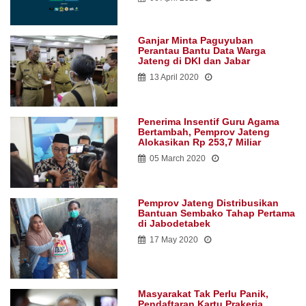
Ganjar Minta Paguyuban
Perantau Bantu Data Warga
Jateng di DKI dan Jabar
13 April 2020
Penerima Insentif Guru Agama
Bertambah, Pemprov Jateng
Alokasikan Rp 253,7 Miliar
05 March 2020
Pemprov Jateng Distribusikan
Bantuan Sembako Tahap Pertama
di Jabodetabek
17 May 2020
Masyarakat Tak Perlu Panik,
Pendaftaran Kartu Prakerja