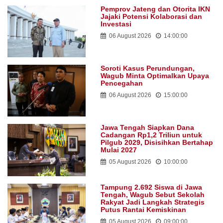
Pemprov Jateng dan Otorita IKN
Jajaki Potensi Kolaborasi dan
Investasi
06 August 2026
14:00:00
Soroti Kasus Perundungan,
Wagub Minta Optimalkan Upaya
Pencegahan
06 August 2026
15:00:00
Jawa Tengah Siapkan Dana
Cadangan Rp1,2 Triliun untuk
Pilgub 2029, Disisihkan Bertahap
Mulai 2027
05 August 2026
10:00:00
Tampung 2.692 Siswa di Jawa
Tengah, Wagub Sebut Sekolah
Rakyat Jadi Langkah Strategis
Putus Rantai Kemiskinan
05 August 2026
09:00:00