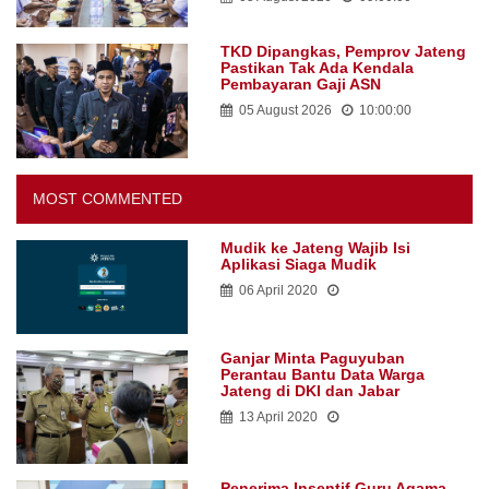
TKD Dipangkas, Pemprov Jateng
Pastikan Tak Ada Kendala
Pembayaran Gaji ASN
05 August 2026
10:00:00
MOST COMMENTED
Mudik ke Jateng Wajib Isi
Aplikasi Siaga Mudik
06 April 2020
Ganjar Minta Paguyuban
Perantau Bantu Data Warga
Jateng di DKI dan Jabar
13 April 2020
Penerima Insentif Guru Agama