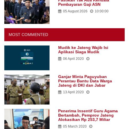
Pastikan Tak Ada Kendala
Pembayaran Gaji ASN
05 August 2026
10:00:00
MOST COMMENTED
Mudik ke Jateng Wajib Isi
Aplikasi Siaga Mudik
06 April 2020
Ganjar Minta Paguyuban
Perantau Bantu Data Warga
Jateng di DKI dan Jabar
13 April 2020
Penerima Insentif Guru Agama
Bertambah, Pemprov Jateng
Alokasikan Rp 253,7 Miliar
05 March 2020