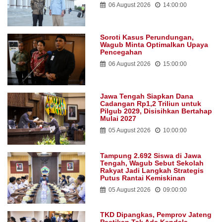
06 August 2026
14:00:00
Soroti Kasus Perundungan,
Wagub Minta Optimalkan Upaya
Pencegahan
06 August 2026
15:00:00
Jawa Tengah Siapkan Dana
Cadangan Rp1,2 Triliun untuk
Pilgub 2029, Disisihkan Bertahap
Mulai 2027
05 August 2026
10:00:00
Tampung 2.692 Siswa di Jawa
Tengah, Wagub Sebut Sekolah
Rakyat Jadi Langkah Strategis
Putus Rantai Kemiskinan
05 August 2026
09:00:00
TKD Dipangkas, Pemprov Jateng