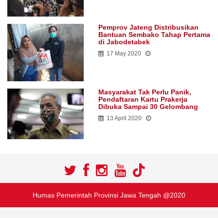
Pemprov Jateng Distribusikan
Bantuan Sembako Tahap Pertama
di Jabodetabek
17 May 2020
Masyarakat Tak Perlu Panik,
Pendaftaran Kartu Prakerja
Dibuka Sampai 30 Gelombang
13 April 2020
Humas Pemerintah Provinsi Jawa Tengah @2020