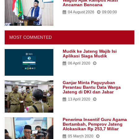
Wagub Ajak Kampus Atasi
Ancaman Bencana
04 August 2026
09:00:00
MOST COMMENTED
Mudik ke Jateng Wajib Isi
Aplikasi Siaga Mudik
06 April 2020
Ganjar Minta Paguyuban
Perantau Bantu Data Warga
Jateng di DKI dan Jabar
13 April 2020
Penerima Insentif Guru Agama
Bertambah, Pemprov Jateng
Alokasikan Rp 253,7 Miliar
05 March 2020