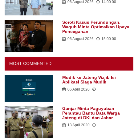
06 August 2026
14:00:00
Soroti Kasus Perundungan,
Wagub Minta Optimalkan Upaya
Pencegahan
06 August 2026
15:00:00
MOST COMMENTED
Mudik ke Jateng Wajib Isi
Aplikasi Siaga Mudik
06 April 2020
Ganjar Minta Paguyuban
Perantau Bantu Data Warga
Jateng di DKI dan Jabar
13 April 2020