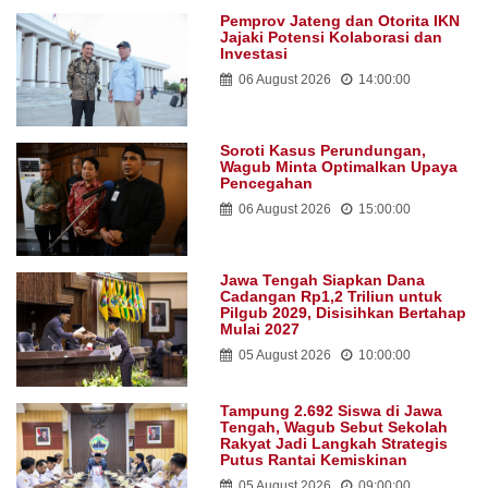
Pemprov Jateng dan Otorita IKN
Jajaki Potensi Kolaborasi dan
Investasi
06 August 2026
14:00:00
Soroti Kasus Perundungan,
Wagub Minta Optimalkan Upaya
Pencegahan
06 August 2026
15:00:00
Jawa Tengah Siapkan Dana
Cadangan Rp1,2 Triliun untuk
Pilgub 2029, Disisihkan Bertahap
Mulai 2027
05 August 2026
10:00:00
Tampung 2.692 Siswa di Jawa
Tengah, Wagub Sebut Sekolah
Rakyat Jadi Langkah Strategis
Putus Rantai Kemiskinan
05 August 2026
09:00:00