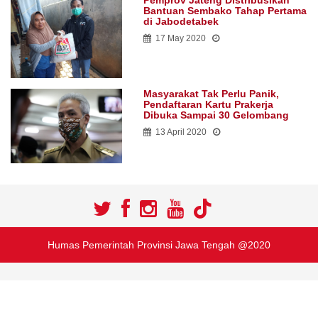
Pemprov Jateng Distribusikan
Bantuan Sembako Tahap Pertama
di Jabodetabek
17 May 2020
Masyarakat Tak Perlu Panik,
Pendaftaran Kartu Prakerja
Dibuka Sampai 30 Gelombang
13 April 2020
Humas Pemerintah Provinsi Jawa Tengah @2020