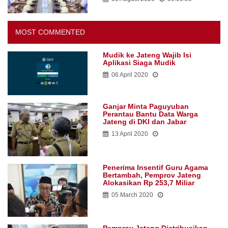
MOST COMMENTED
Mudik ke Jateng Wajib Isi
Aplikasi Siaga Mudik
06 April 2020
Ganjar Minta Paguyuban
Perantau Bantu Data Warga
Jateng di DKI dan Jabar
13 April 2020
Penerima Insentif Guru Agama
Bertambah, Pemprov Jateng
Alokasikan Rp 253,7 Miliar
05 March 2020