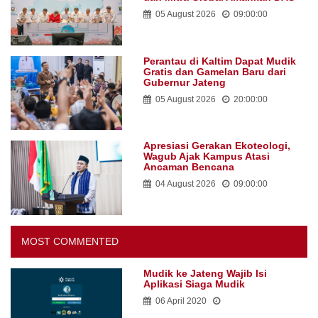
05 August 2026
09:00:00
Perantau di Kaltim Dapat Mudik
Gratis dan Gamelan Baru dari
Gubernur Jateng
05 August 2026
20:00:00
Apresiasi Gerakan Ekoteologi,
Wagub Ajak Kampus Atasi
Ancaman Bencana
04 August 2026
09:00:00
MOST COMMENTED
Mudik ke Jateng Wajib Isi
Aplikasi Siaga Mudik
06 April 2020