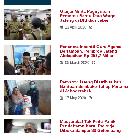
Ganjar Minta Paguyuban
Perantau Bantu Data Warga
Jateng di DKI dan Jabar
13 April 2020
Penerima Insentif Guru Agama
Bertambah, Pemprov Jateng
Alokasikan Rp 253,7 Miliar
05 March 2020
Pemprov Jateng Distribusikan
Bantuan Sembako Tahap Pertama
di Jabodetabek
17 May 2020
Masyarakat Tak Perlu Panik,
Pendaftaran Kartu Prakerja
Dibuka Sampai 30 Gelombang