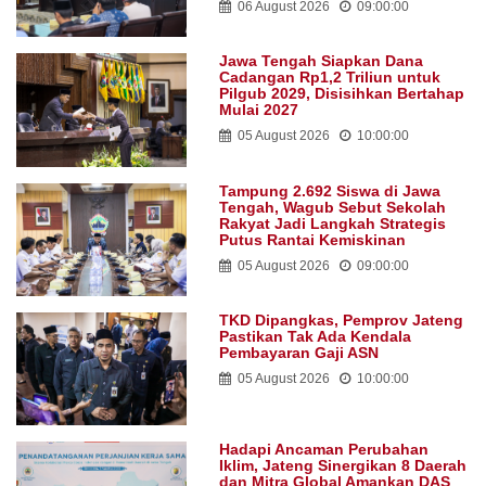
06 August 2026
09:00:00
Jawa Tengah Siapkan Dana
Cadangan Rp1,2 Triliun untuk
Pilgub 2029, Disisihkan Bertahap
Mulai 2027
05 August 2026
10:00:00
Tampung 2.692 Siswa di Jawa
Tengah, Wagub Sebut Sekolah
Rakyat Jadi Langkah Strategis
Putus Rantai Kemiskinan
05 August 2026
09:00:00
TKD Dipangkas, Pemprov Jateng
Pastikan Tak Ada Kendala
Pembayaran Gaji ASN
05 August 2026
10:00:00
Hadapi Ancaman Perubahan
Iklim, Jateng Sinergikan 8 Daerah
dan Mitra Global Amankan DAS