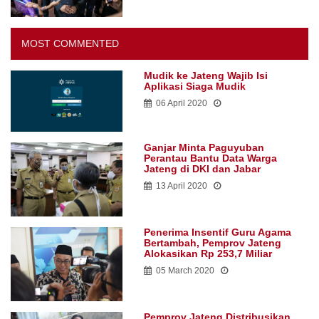
MOST COMMENTED
Mudik ke Jateng Wajib Isi
Aplikasi Siaga Mudik
06 April 2020
Ganjar Minta Paguyuban
Perantau Bantu Data Warga
Jateng di DKI dan Jabar
13 April 2020
Penerima Insentif Guru Agama
Bertambah, Pemprov Jateng
Alokasikan Rp 253,7 Miliar
05 March 2020
Pemprov Jateng Distribusikan