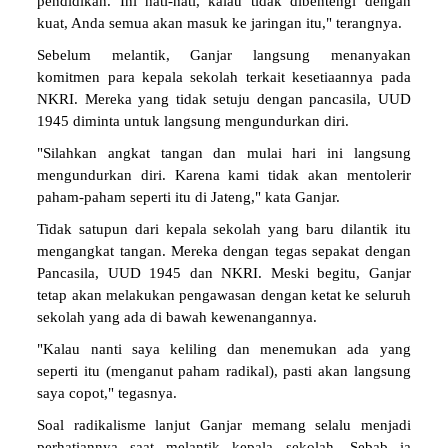
pendidikan. Ini hati-hati, kalau tidak dibentengi dengan
kuat, Anda semua akan masuk ke jaringan itu," terangnya.
Sebelum melantik, Ganjar langsung menanyakan
komitmen para kepala sekolah terkait kesetiaannya pada
NKRI. Mereka yang tidak setuju dengan pancasila, UUD
1945 diminta untuk langsung mengundurkan diri.
"Silahkan angkat tangan dan mulai hari ini langsung
mengundurkan diri. Karena kami tidak akan mentolerir
paham-paham seperti itu di Jateng," kata Ganjar.
Tidak satupun dari kepala sekolah yang baru dilantik itu
mengangkat tangan. Mereka dengan tegas sepakat dengan
Pancasila, UUD 1945 dan NKRI. Meski begitu, Ganjar
tetap akan melakukan pengawasan dengan ketat ke seluruh
sekolah yang ada di bawah kewenangannya.
"Kalau nanti saya keliling dan menemukan ada yang
seperti itu (menganut paham radikal), pasti akan langsung
saya copot," tegasnya.
Soal radikalisme lanjut Ganjar memang selalu menjadi
perhatiannya saat melantik kepala sekolah. Sebab ia