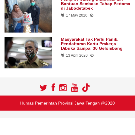
Bantuan Sembako Tahap Pertama
di Jabodetabek
17 May 2020
Masyarakat Tak Perlu Panik,
Pendaftaran Kartu Prakerja
Dibuka Sampai 30 Gelombang
13 April 2020
Humas Pemerintah Provinsi Jawa Tengah @2020