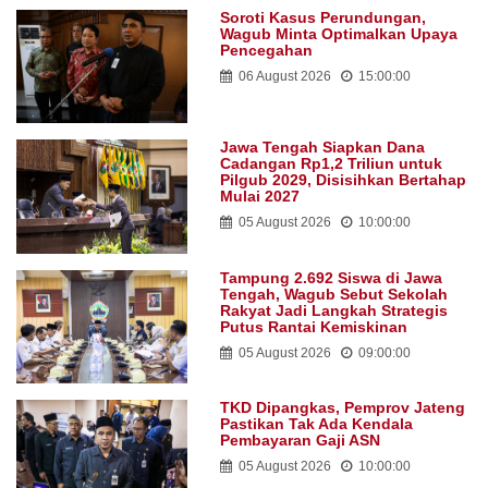
Soroti Kasus Perundungan,
Wagub Minta Optimalkan Upaya
Pencegahan
06 August 2026
15:00:00
Jawa Tengah Siapkan Dana
Cadangan Rp1,2 Triliun untuk
Pilgub 2029, Disisihkan Bertahap
Mulai 2027
05 August 2026
10:00:00
Tampung 2.692 Siswa di Jawa
Tengah, Wagub Sebut Sekolah
Rakyat Jadi Langkah Strategis
Putus Rantai Kemiskinan
05 August 2026
09:00:00
TKD Dipangkas, Pemprov Jateng
Pastikan Tak Ada Kendala
Pembayaran Gaji ASN
05 August 2026
10:00:00