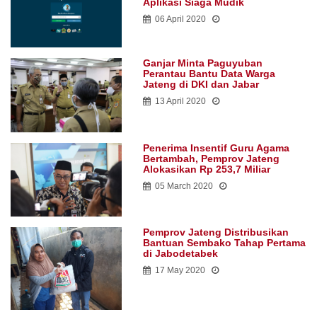
Aplikasi Siaga Mudik
06 April 2020
Ganjar Minta Paguyuban
Perantau Bantu Data Warga
Jateng di DKI dan Jabar
13 April 2020
Penerima Insentif Guru Agama
Bertambah, Pemprov Jateng
Alokasikan Rp 253,7 Miliar
05 March 2020
Pemprov Jateng Distribusikan
Bantuan Sembako Tahap Pertama
di Jabodetabek
17 May 2020