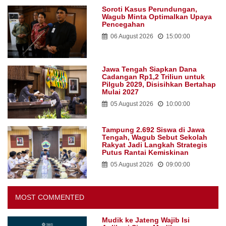
Soroti Kasus Perundungan,
Wagub Minta Optimalkan Upaya
Pencegahan
06 August 2026
15:00:00
Jawa Tengah Siapkan Dana
Cadangan Rp1,2 Triliun untuk
Pilgub 2029, Disisihkan Bertahap
Mulai 2027
05 August 2026
10:00:00
Tampung 2.692 Siswa di Jawa
Tengah, Wagub Sebut Sekolah
Rakyat Jadi Langkah Strategis
Putus Rantai Kemiskinan
05 August 2026
09:00:00
MOST COMMENTED
Mudik ke Jateng Wajib Isi