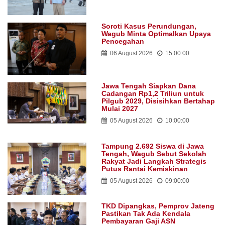
Soroti Kasus Perundungan,
Wagub Minta Optimalkan Upaya
Pencegahan
06 August 2026
15:00:00
Jawa Tengah Siapkan Dana
Cadangan Rp1,2 Triliun untuk
Pilgub 2029, Disisihkan Bertahap
Mulai 2027
05 August 2026
10:00:00
Tampung 2.692 Siswa di Jawa
Tengah, Wagub Sebut Sekolah
Rakyat Jadi Langkah Strategis
Putus Rantai Kemiskinan
05 August 2026
09:00:00
TKD Dipangkas, Pemprov Jateng
Pastikan Tak Ada Kendala
Pembayaran Gaji ASN