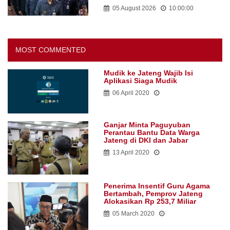
05 August 2026
10:00:00
MOST COMMENTED
Mudik ke Jateng Wajib Isi
Aplikasi Siaga Mudik
06 April 2020
Ganjar Minta Paguyuban
Perantau Bantu Data Warga
Jateng di DKI dan Jabar
13 April 2020
Penerima Insentif Guru Agama
Bertambah, Pemprov Jateng
Alokasikan Rp 253,7 Miliar
05 March 2020