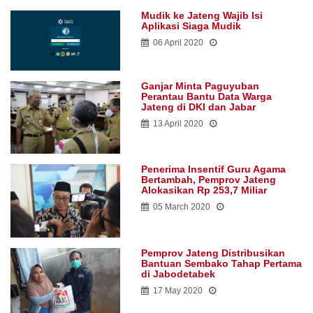
Mudik ke Jateng Wajib Isi
Aplikasi Siaga Mudik
06 April 2020
Ganjar Minta Paguyuban
Perantau Bantu Data Warga
Jateng di DKI dan Jabar
13 April 2020
Penerima Insentif Guru Agama
Bertambah, Pemprov Jateng
Alokasikan Rp 253,7 Miliar
05 March 2020
Pemprov Jateng Distribusikan
Bantuan Sembako Tahap Pertama
di Jabodetabek
17 May 2020