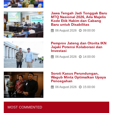
Jawa Tengah Jadi Tonggak Baru
MTQ Nasional 2026, Ada Majelis
Kode Etik Hakim dan Cabang
Baru untuk Disabilitas
06 August 2026
09:00:00
Pemprov Jateng dan Otorita IKN
Jajaki Potensi Kolaborasi dan
Investasi
06 August 2026
14:00:00
Soroti Kasus Perundungan,
Wagub Minta Optimalkan Upaya
Pencegahan
06 August 2026
15:00:00
MOST COMMENTED