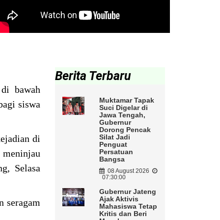
Berita Terbaru
 di bawah
Muktamar Tapak
bagi siswa
Suci Digelar di
Jawa Tengah,
Gubernur
Dorong Pencak
ejadian di
Silat Jadi
Penguat
i meninjau
Persatuan
Bangsa
g, Selasa
08 August 2026
07:30:00
Gubernur Jateng
Ajak Aktivis
an seragam
Mahasiswa Tetap
Kritis dan Beri