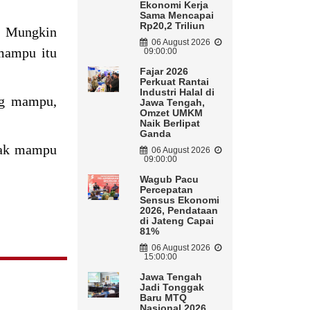
Ekonomi Kerja
Sama Mencapai
Rp20,2 Triliun
a. Mungkin
06 August 2026
 mampu itu
09:00:00
Fajar 2026
Perkuat Rantai
Industri Halal di
ng mampu,
Jawa Tengah,
Omzet UMKM
Naik Berlipat
Ganda
dak mampu
06 August 2026
09:00:00
Wagub Pacu
Percepatan
Sensus Ekonomi
2026, Pendataan
di Jateng Capai
81%
06 August 2026
15:00:00
Jawa Tengah
Jadi Tonggak
Baru MTQ
Nasional 2026,