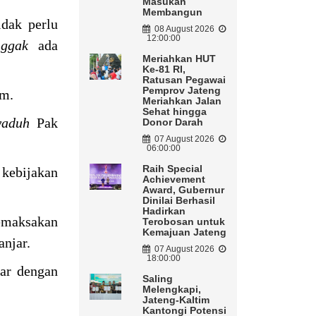
Masukan
Membangun
dak perlu
08 August 2026
12:00:00
ggak
ada
Meriahkan HUT
Ke-81 RI,
Ratusan Pegawai
Pemprov Jateng
am.
Meriahkan Jalan
Sehat hingga
aduh
Pak
Donor Darah
07 August 2026
06:00:00
Raih Special
kebijakan
Achievement
Award, Gubernur
Dinilai Berhasil
Hadirkan
memaksakan
Terobosan untuk
Kemajuan Jateng
anjar.
07 August 2026
18:00:00
jar dengan
Saling
Melengkapi,
Jateng-Kaltim
Kantongi Potensi