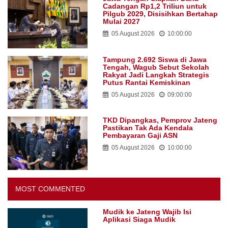
Cadangan Rp1,2 Triliun untuk
Pilgub 2029, Disisihkan Bertahap
Mulai 2027
05 August 2026
10:00:00
Tampung 2.692 Siswa di Jawa
Tengah, Wagub Sebut Sekolah
Rakyat Jadi Langkah Strategis
Putus Rantai Kemiskinan
05 August 2026
09:00:00
TKD Dipangkas, Pemprov Jateng
Pastikan Tak Ada Kendala
Pembayaran Gaji ASN
05 August 2026
10:00:00
MOST COMMENTED
Mudik ke Jateng Wajib Isi
Aplikasi Siaga Mudik