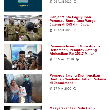
06 April 2020
Ganjar Minta Paguyuban
Perantau Bantu Data Warga
Jateng di DKI dan Jabar
13 April 2020
Penerima Insentif Guru Agama
Bertambah, Pemprov Jateng
Alokasikan Rp 253,7 Miliar
05 March 2020
Pemprov Jateng Distribusikan
Bantuan Sembako Tahap Pertama
di Jabodetabek
17 May 2020
Masyarakat Tak Perlu Panik,