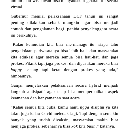
umum atau wisatawan bisa menyaksikan gelaran itu secara
virtual.
Gubernur menilai pelaksanaan DCF tahun ini sangat
penting dilakukan sebaik mungkin agar bisa menjadi
contoh dan pengalaman bagi panitia penyelenggara acara
ini berikutnya.
“Kalau kemudian kita bisa me-manage itu, siapa tahu
pengelolaan pariwisatanya bisa lebih baik dan masyarakat
kita edukasi agar mereka semua bisa hati-hati dan jaga
prokes. Piknik tapi jaga prokes, dan dipastikan mereka bisa
happy
senang tapi ketat dengan prokes yang ada,”
himbaunya.
Ganjar menjelaskan pelaksanaan secara hybrid menjadi
langkah antisipatif agar tetap bisa memperhatikan aspek
keamanan dan kenyamanan saat acara.
“Kalau semua kita buka, kamu nanti
ngga
disiplin ya kita
takut juga kalau Covid meledak lagi. Tapi dengan semakin
banyak yang sudah divaksin, masyarakat makin bisa
menjaga prokes, sebenarnya bisa
kok
kita
bikin
,” katanya.