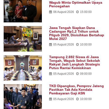
Wagub Minta Optimalkan Upaya
Pencegahan
06 August 2026
15:00:00
Jawa Tengah Siapkan Dana
Cadangan Rp1,2 Triliun untuk
Pilgub 2029, Disisihkan Bertahap
Mulai 2027
05 August 2026
10:00:00
Tampung 2.692 Siswa di Jawa
Tengah, Wagub Sebut Sekolah
Rakyat Jadi Langkah Strategis
Putus Rantai Kemiskinan
05 August 2026
09:00:00
TKD Dipangkas, Pemprov Jateng
Pastikan Tak Ada Kendala
Pembayaran Gaji ASN
05 August 2026
10:00:00