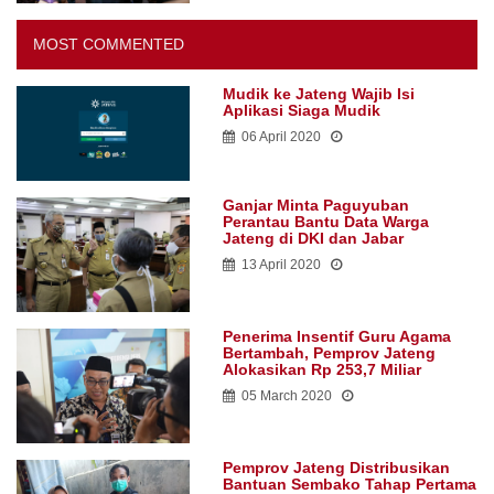
MOST COMMENTED
Mudik ke Jateng Wajib Isi
Aplikasi Siaga Mudik
06 April 2020
Ganjar Minta Paguyuban
Perantau Bantu Data Warga
Jateng di DKI dan Jabar
13 April 2020
Penerima Insentif Guru Agama
Bertambah, Pemprov Jateng
Alokasikan Rp 253,7 Miliar
05 March 2020
Pemprov Jateng Distribusikan
Bantuan Sembako Tahap Pertama