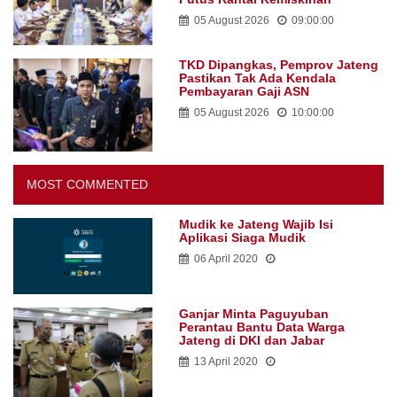
05 August 2026
09:00:00
TKD Dipangkas, Pemprov Jateng
Pastikan Tak Ada Kendala
Pembayaran Gaji ASN
05 August 2026
10:00:00
MOST COMMENTED
Mudik ke Jateng Wajib Isi
Aplikasi Siaga Mudik
06 April 2020
Ganjar Minta Paguyuban
Perantau Bantu Data Warga
Jateng di DKI dan Jabar
13 April 2020