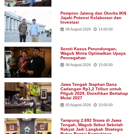
Pemprov Jateng dan Otorita IKN
Jajaki Potensi Kolaborasi dan
Investasi
06 August 2026
14:00:00
Soroti Kasus Perundungan,
Wagub Minta Optimalkan Upaya
Pencegahan
06 August 2026
15:00:00
Jawa Tengah Siapkan Dana
Cadangan Rp1,2 Triliun untuk
Pilgub 2029, Disisihkan Bertahap
Mulai 2027
05 August 2026
10:00:00
Tampung 2.692 Siswa di Jawa
Tengah, Wagub Sebut Sekolah
Rakyat Jadi Langkah Strategis
Putus Rantai Kemiskinan