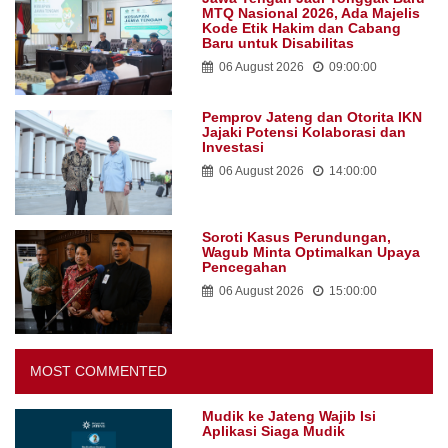
MTQ Nasional 2026, Ada Majelis
Kode Etik Hakim dan Cabang
Baru untuk Disabilitas
06 August 2026
09:00:00
Pemprov Jateng dan Otorita IKN
Jajaki Potensi Kolaborasi dan
Investasi
06 August 2026
14:00:00
Soroti Kasus Perundungan,
Wagub Minta Optimalkan Upaya
Pencegahan
06 August 2026
15:00:00
MOST COMMENTED
Mudik ke Jateng Wajib Isi
Aplikasi Siaga Mudik