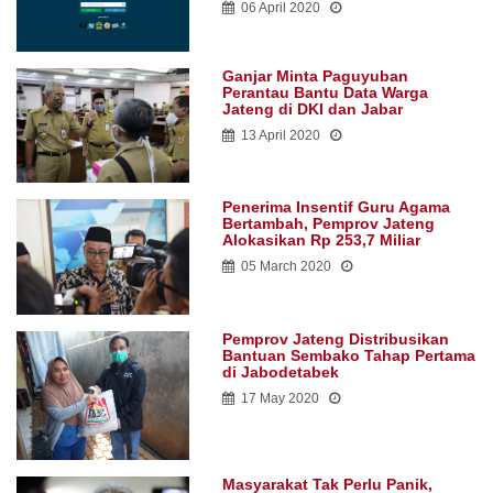
06 April 2020
Ganjar Minta Paguyuban
Perantau Bantu Data Warga
Jateng di DKI dan Jabar
13 April 2020
Penerima Insentif Guru Agama
Bertambah, Pemprov Jateng
Alokasikan Rp 253,7 Miliar
05 March 2020
Pemprov Jateng Distribusikan
Bantuan Sembako Tahap Pertama
di Jabodetabek
17 May 2020
Masyarakat Tak Perlu Panik,