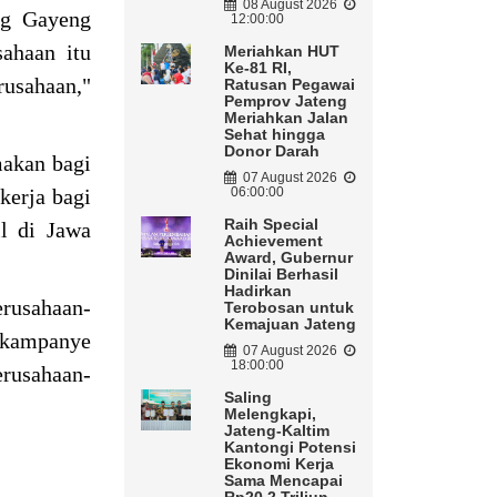
08 August 2026
ng Gayeng
12:00:00
sahaan itu
Meriahkan HUT
Ke-81 RI,
rusahaan,"
Ratusan Pegawai
Pemprov Jateng
Meriahkan Jalan
Sehat hingga
Donor Darah
makan bagi
07 August 2026
kerja bagi
06:00:00
Raih Special
l di Jawa
Achievement
Award, Gubernur
Dinilai Berhasil
Hadirkan
erusahaan-
Terobosan untuk
Kemajuan Jateng
 kampanye
07 August 2026
18:00:00
erusahaan-
Saling
Melengkapi,
Jateng-Kaltim
Kantongi Potensi
Ekonomi Kerja
Sama Mencapai