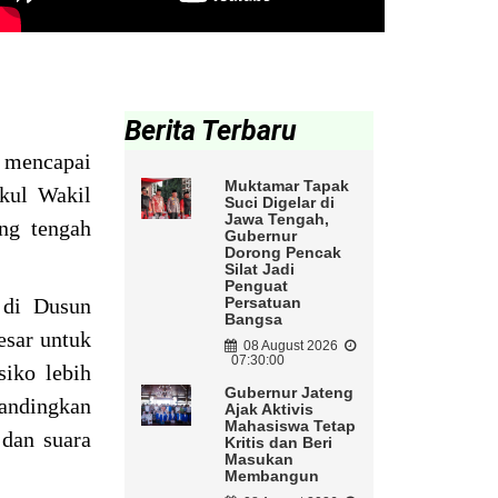
Berita Terbaru
 mencapai
Muktamar Tapak
gkul Wakil
Suci Digelar di
Jawa Tengah,
ng tengah
Gubernur
Dorong Pencak
Silat Jadi
Penguat
 di Dusun
Persatuan
Bangsa
esar untuk
08 August 2026
07:30:00
siko lebih
Gubernur Jateng
andingkan
Ajak Aktivis
Mahasiswa Tetap
 dan suara
Kritis dan Beri
Masukan
Membangun