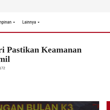
mpinan
Lainnya
ri Pastikan Keamanan
mil
1172