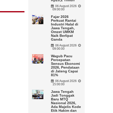
Rp20,2 Triliun
06 August 2026
09:00:00
Fajar 2026
Perkuat Rantai
Industri Halal di
Jawa Tengah,
Omzet UMKM
Naik Berlipat
Ganda
06 August 2026
09:00:00
Wagub Pacu
Percepatan
Sensus Ekonomi
2026, Pendataan
di Jateng Capai
81%
06 August 2026
15:00:00
Jawa Tengah
Jadi Tonggak
Baru MTQ
Nasional 2026,
Ada Majelis Kode
Etik Hakim dan