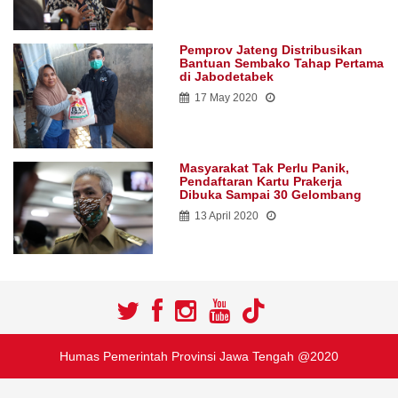
Pemprov Jateng Distribusikan
Bantuan Sembako Tahap Pertama
di Jabodetabek
17 May 2020
Masyarakat Tak Perlu Panik,
Pendaftaran Kartu Prakerja
Dibuka Sampai 30 Gelombang
13 April 2020
Humas Pemerintah Provinsi Jawa Tengah @2020