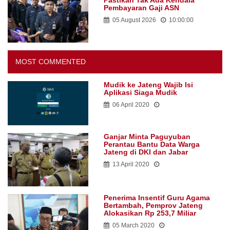
05 August 2026
10:00:00
MOST COMMENTED
Mudik ke Jateng Wajib Isi
Aplikasi Siaga Mudik
06 April 2020
Ganjar Minta Paguyuban
Perantau Bantu Data Warga
Jateng di DKI dan Jabar
13 April 2020
Penerima Insentif Guru Agama
Bertambah, Pemprov Jateng
Alokasikan Rp 253,7 Miliar
05 March 2020