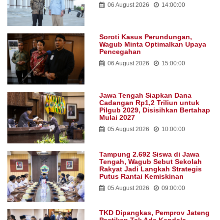
Soroti Kasus Perundungan,
Wagub Minta Optimalkan Upaya
Pencegahan
06 August 2026
15:00:00
Jawa Tengah Siapkan Dana
Cadangan Rp1,2 Triliun untuk
Pilgub 2029, Disisihkan Bertahap
Mulai 2027
05 August 2026
10:00:00
Tampung 2.692 Siswa di Jawa
Tengah, Wagub Sebut Sekolah
Rakyat Jadi Langkah Strategis
Putus Rantai Kemiskinan
05 August 2026
09:00:00
TKD Dipangkas, Pemprov Jateng
Pastikan Tak Ada Kendala
Pembayaran Gaji ASN