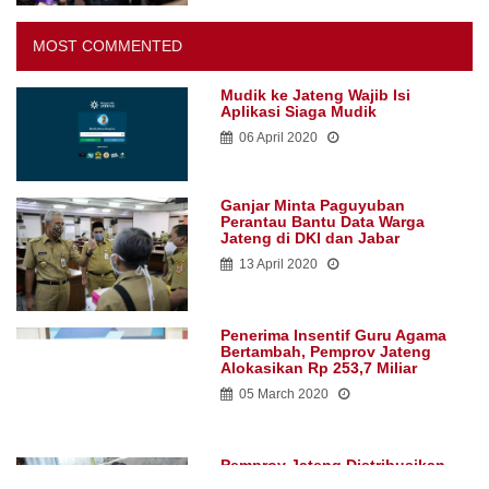
MOST COMMENTED
Mudik ke Jateng Wajib Isi
Aplikasi Siaga Mudik
06 April 2020
Ganjar Minta Paguyuban
Perantau Bantu Data Warga
Jateng di DKI dan Jabar
13 April 2020
Penerima Insentif Guru Agama
Bertambah, Pemprov Jateng
Alokasikan Rp 253,7 Miliar
05 March 2020
Pemprov Jateng Distribusikan
Bantuan Sembako Tahap Pertama