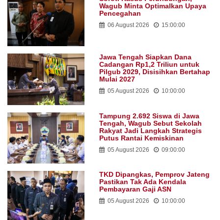
Wagub Minta Optimalkan Upaya
Pencegahan
06 August 2026
15:00:00
Jawa Tengah Siapkan Dana
Cadangan Rp1,2 Triliun untuk
Pilgub 2029, Disisihkan Bertahap
Mulai 2027
05 August 2026
10:00:00
Tampung 2.692 Siswa di Jawa
Tengah, Wagub Sebut Sekolah
Rakyat Jadi Langkah Strategis
Putus Rantai Kemiskinan
05 August 2026
09:00:00
TKD Dipangkas, Pemprov Jateng
Pastikan Tak Ada Kendala
Pembayaran Gaji ASN
05 August 2026
10:00:00