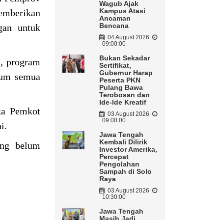
Wagub Ajak
Kampus Atasi
emberikan
Ancaman
Bencana
gan untuk
04 August 2026
09:00:00
Bukan Sekadar
i, program
Sertifikat,
Gubernur Harap
elum semua
Peserta PKN
Pulang Bawa
Terobosan dan
Ide-Ide Kreatif
ka Pemkot
03 August 2026
09:00:00
ni.
Jawa Tengah
Kembali Dilirik
ang belum
Investor Amerika,
Percepat
Pengolahan
Sampah di Solo
Raya
03 August 2026
10:30:00
Jawa Tengah
Masih Jadi