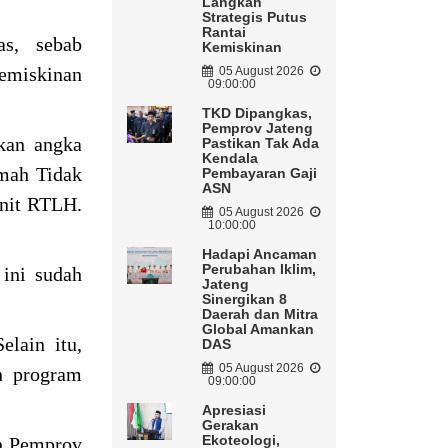
Langkah
Strategis Putus
Rantai
as, sebab
Kemiskinan
kemiskinan
05 August 2026
09:00:00
TKD Dipangkas,
Pemprov Jateng
kan angka
Pastikan Tak Ada
Kendala
umah Tidak
Pembayaran Gaji
ASN
unit RTLH.
05 August 2026
10:00:00
Hadapi Ancaman
Perubahan Iklim,
 ini sudah
Jateng
Sinergikan 8
Daerah dan Mitra
Global Amankan
elain itu,
DAS
05 August 2026
n program
09:00:00
Apresiasi
Gerakan
Ekoteologi,
in Pemprov