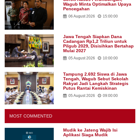
Wagub Minta Optimalkan Upaya
Pencegahan
06 August 2026
15:00:00
Jawa Tengah Siapkan Dana
Cadangan Rp1,2 Triliun untuk
Pilgub 2029, Disisihkan Bertahap
Mulai 2027
05 August 2026
10:00:00
Tampung 2.692 Siswa di Jawa
Tengah, Wagub Sebut Sekolah
Rakyat Jadi Langkah Strategis
Putus Rantai Kemiskinan
05 August 2026
09:00:00
MOST COMMENTED
Mudik ke Jateng Wajib Isi
Aplikasi Siaga Mudik