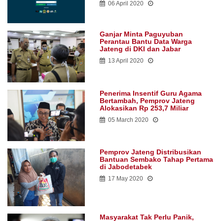
06 April 2020
Ganjar Minta Paguyuban
Perantau Bantu Data Warga
Jateng di DKI dan Jabar
13 April 2020
Penerima Insentif Guru Agama
Bertambah, Pemprov Jateng
Alokasikan Rp 253,7 Miliar
05 March 2020
Pemprov Jateng Distribusikan
Bantuan Sembako Tahap Pertama
di Jabodetabek
17 May 2020
Masyarakat Tak Perlu Panik,