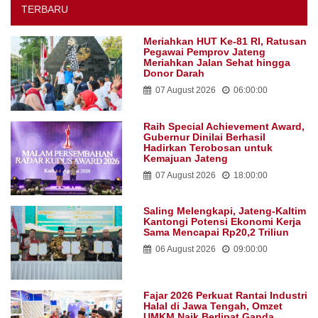
TERBARU
Meriahkan HUT Ke-81 RI, Ratusan
Pegawai Pemprov Jateng
Meriahkan Jalan Sehat hingga
Donor Darah
07 August 2026
06:00:00
Raih Special Achievement Award,
Gubernur Dinilai Berhasil
Hadirkan Terobosan untuk
Kemajuan Jateng
07 August 2026
18:00:00
Saling Melengkapi, Jateng-Kaltim
Kantongi Potensi Ekonomi Kerja
Sama Mencapai Rp20,2 Triliun
06 August 2026
09:00:00
Fajar 2026 Perkuat Rantai Industri
Halal di Jawa Tengah, Omzet
UMKM Naik Berlipat Ganda