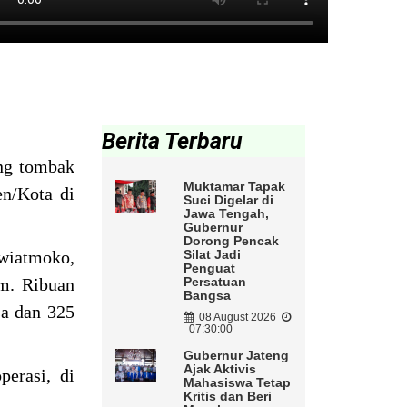
Berita Terbaru
ung tombak
Muktamar Tapak
en/Kota di
Suci Digelar di
Jawa Tengah,
Gubernur
Dorong Pencak
wiatmoko,
Silat Jadi
Penguat
m. Ribuan
Persatuan
Bangsa
sa dan 325
08 August 2026
07:30:00
Gubernur Jateng
Ajak Aktivis
erasi, di
Mahasiswa Tetap
Kritis dan Beri