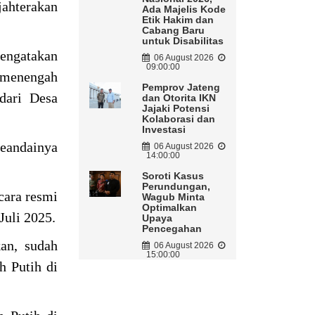
jahterakan
Ada Majelis Kode
Etik Hakim dan
Cabang Baru
untuk Disabilitas
engatakan
06 August 2026
09:00:00
 menengah
Pemprov Jateng
dari Desa
dan Otorita IKN
Jajaki Potensi
Kolaborasi dan
Investasi
seandainya
06 August 2026
14:00:00
Soroti Kasus
Perundungan,
cara resmi
Wagub Minta
Optimalkan
Juli 2025.
Upaya
Pencegahan
an, sudah
06 August 2026
15:00:00
h Putih di