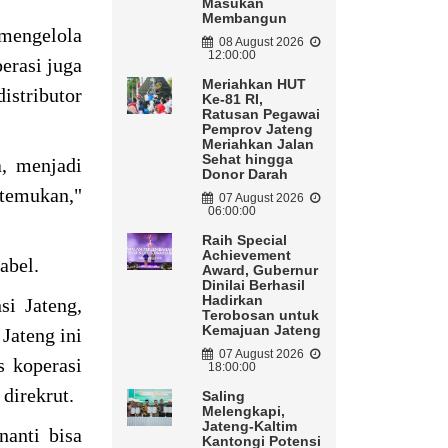
Masukan
Membangun
 mengelola
08 August 2026
12:00:00
erasi juga
Meriahkan HUT
istributor
Ke-81 RI,
Ratusan Pegawai
Pemprov Jateng
Meriahkan Jalan
Sehat hingga
, menjadi
Donor Darah
rtemukan,"
07 August 2026
06:00:00
Raih Special
Achievement
abel.
Award, Gubernur
Dinilai Berhasil
Hadirkan
i Jateng,
Terobosan untuk
Kemajuan Jateng
Jateng ini
07 August 2026
s koperasi
18:00:00
direkrut.
Saling
Melengkapi,
Jateng-Kaltim
nanti bisa
Kantongi Potensi