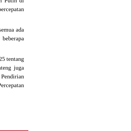
 Putih di
percepatan
 semua ada
 beberapa
25 tentang
teng juga
 Pendirian
ercepatan