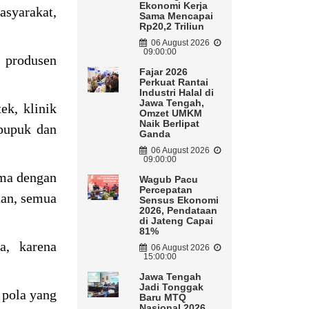
Ekonomi Kerja
asyarakat,
Sama Mencapai
Rp20,2 Triliun
06 August 2026
09:00:00
, produsen
Fajar 2026
Perkuat Rantai
Industri Halal di
Jawa Tengah,
ek, klinik
Omzet UMKM
Naik Berlipat
 pupuk dan
Ganda
06 August 2026
09:00:00
ama dengan
Wagub Pacu
Percepatan
an, semua
Sensus Ekonomi
2026, Pendataan
di Jateng Capai
81%
a, karena
06 August 2026
15:00:00
Jawa Tengah
Jadi Tonggak
 pola yang
Baru MTQ
Nasional 2026,