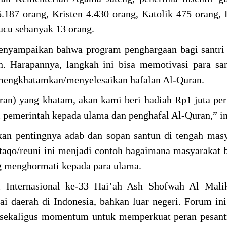
.187 orang, Kristen 4.430 orang, Katolik 475 orang,
ucu sebanyak 13 orang.
enyampaikan bahwa program penghargaan bagi santri
. Harapannya, langkah ini bisa memotivasi para sa
 mengkhatamkan/menyelesaikan hafalan Al-Quran.
ran) yang khatam, akan kami beri hadiah Rp1 juta per
i pemerintah kepada ulama dan penghafal Al-Quran,” 
n pentingnya adab dan sopan santun di tengah masy
taqo/reuni ini menjadi contoh bagaimana masyarakat 
g menghormati kepada para ulama.
i Internasional ke-33 Hai’ah Ash Shofwah Al Malik
gai daerah di Indonesia, bahkan luar negeri. Forum in
i sekaligus momentum untuk memperkuat peran pesan