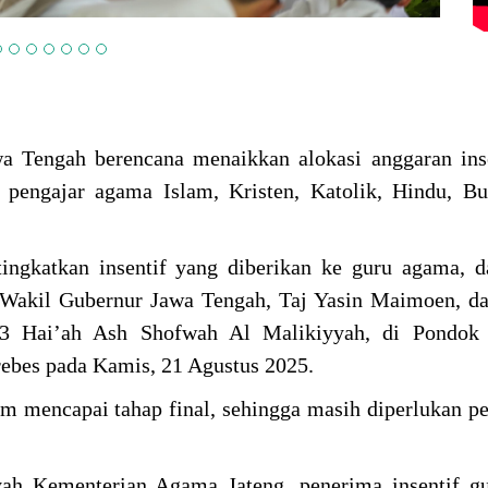
wa Tengah berencana menaikkan alokasi anggaran ins
 pengajar agama Islam, Kristen, Katolik, Hindu, B
ingkatkan insentif yang diberikan ke guru agama, 
 Wakil Gubernur Jawa Tengah, Taj Yasin Maimoen, d
33 Hai’ah Ash Shofwah Al Malikiyyah, di Pondok 
rebes pada Kamis, 21 Agustus 2025.
um mencapai tahap final, sehingga masih diperlukan 
yah Kementerian Agama Jateng, penerima insentif g