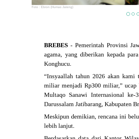
Foto : Ebron (Humas Jateng)
BREBES
- Pemerintah Provinsi Ja
agama, yang diberikan kepada para
Konghucu.
“Insyaallah tahun 2026 akan kami t
miliar menjadi Rp300 miliar,” ucap
Multaqo Sanawi Internasional ke-
Darussalam Jatibarang, Kabupaten B
Meskipun demikian, rencana ini bel
lebih lanjut.
Berdasarkan data dari Kantor Wila