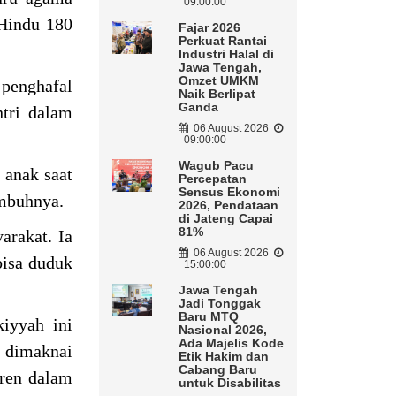
09:00:00
 Hindu 180
Fajar 2026
Perkuat Rantai
Industri Halal di
Jawa Tengah,
Omzet UMKM
 penghafal
Naik Berlipat
Ganda
ntri dalam
06 August 2026
09:00:00
Wagub Pacu
 anak saat
Percepatan
Sensus Ekonomi
imbuhnya.
2026, Pendataan
di Jateng Capai
81%
arakat. Ia
06 August 2026
bisa duduk
15:00:00
Jawa Tengah
Jadi Tonggak
Baru MTQ
iyyah ini
Nasional 2026,
Ada Majelis Kode
i dimaknai
Etik Hakim dan
Cabang Baru
tren dalam
untuk Disabilitas