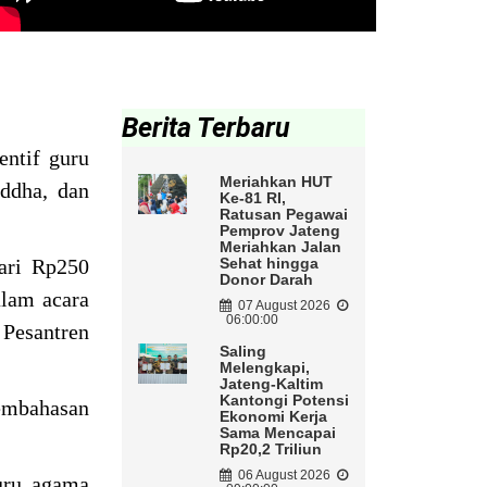
Berita Terbaru
entif guru
Meriahkan HUT
uddha, dan
Ke-81 RI,
Ratusan Pegawai
Pemprov Jateng
Meriahkan Jalan
dari Rp250
Sehat hingga
Donor Darah
alam acara
07 August 2026
06:00:00
Pesantren
Saling
Melengkapi,
Jateng-Kaltim
Kantongi Potensi
pembahasan
Ekonomi Kerja
Sama Mencapai
Rp20,2 Triliun
06 August 2026
uru agama