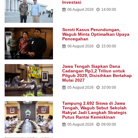
Investasi
06 August 2026
14:00:00
Soroti Kasus Perundungan,
Wagub Minta Optimalkan Upaya
Pencegahan
06 August 2026
15:00:00
Jawa Tengah Siapkan Dana
Cadangan Rp1,2 Triliun untuk
Pilgub 2029, Disisihkan Bertahap
Mulai 2027
05 August 2026
10:00:00
Tampung 2.692 Siswa di Jawa
Tengah, Wagub Sebut Sekolah
Rakyat Jadi Langkah Strategis
Putus Rantai Kemiskinan
05 August 2026
09:00:00