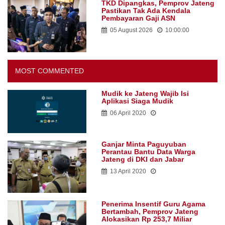
TKD Dipangkas, Pemprov Jateng
Pastikan Tak Ada Kendala
Pembayaran Gaji ASN
05 August 2026
10:00:00
MOST COMMENTED
Mudik ke Jateng Wajib Isi
Aplikasi Siaga Mudik
06 April 2020
Ganjar Minta Paguyuban
Perantau Bantu Data Warga
Jateng di DKI dan Jabar
13 April 2020
Penerima Insentif Guru Agama
Bertambah, Pemprov Jateng
Alokasikan Rp 253,7 Miliar