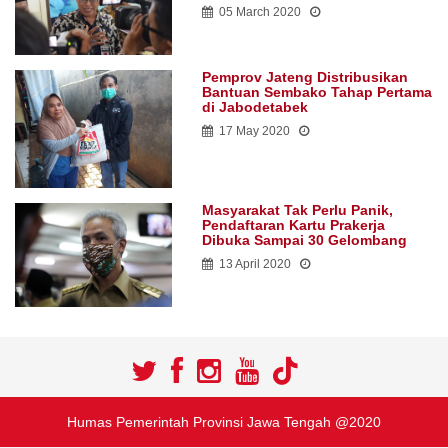
05 March 2020
Pemprov Jateng Distribusikan
Bantuan Sembako Tahap Pertama
di Jabodetabek
17 May 2020
Masyarakat Tak Perlu Panik,
Pendaftaran Kartu Prakerja
Dibuka Sampai 30 Gelombang
13 April 2020
Humas Pemerintah Provinsi Jawa Tengah @2020