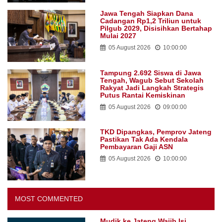
Jawa Tengah Siapkan Dana
Cadangan Rp1,2 Triliun untuk
Pilgub 2029, Disisihkan Bertahap
Mulai 2027
05 August 2026
10:00:00
Tampung 2.692 Siswa di Jawa
Tengah, Wagub Sebut Sekolah
Rakyat Jadi Langkah Strategis
Putus Rantai Kemiskinan
05 August 2026
09:00:00
TKD Dipangkas, Pemprov Jateng
Pastikan Tak Ada Kendala
Pembayaran Gaji ASN
05 August 2026
10:00:00
MOST COMMENTED
Mudik ke Jateng Wajib Isi