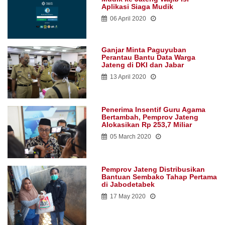
Aplikasi Siaga Mudik
06 April 2020
Ganjar Minta Paguyuban
Perantau Bantu Data Warga
Jateng di DKI dan Jabar
13 April 2020
Penerima Insentif Guru Agama
Bertambah, Pemprov Jateng
Alokasikan Rp 253,7 Miliar
05 March 2020
Pemprov Jateng Distribusikan
Bantuan Sembako Tahap Pertama
di Jabodetabek
17 May 2020