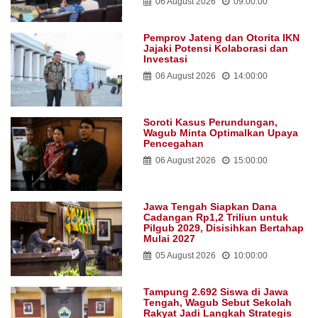
06 August 2026
09:00:00
Pemprov Jateng dan Otorita IKN
Jajaki Potensi Kolaborasi dan
Investasi
06 August 2026
14:00:00
Soroti Kasus Perundungan,
Wagub Minta Optimalkan Upaya
Pencegahan
06 August 2026
15:00:00
Jawa Tengah Siapkan Dana
Cadangan Rp1,2 Triliun untuk
Pilgub 2029, Disisihkan Bertahap
Mulai 2027
05 August 2026
10:00:00
Tampung 2.692 Siswa di Jawa
Tengah, Wagub Sebut Sekolah
Rakyat Jadi Langkah Strategis