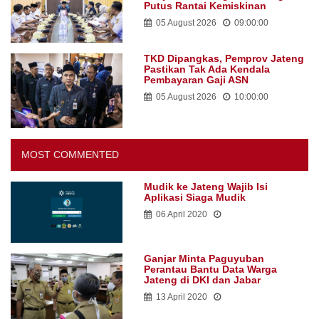
Putus Rantai Kemiskinan
05 August 2026
09:00:00
TKD Dipangkas, Pemprov Jateng
Pastikan Tak Ada Kendala
Pembayaran Gaji ASN
05 August 2026
10:00:00
MOST COMMENTED
Mudik ke Jateng Wajib Isi
Aplikasi Siaga Mudik
06 April 2020
Ganjar Minta Paguyuban
Perantau Bantu Data Warga
Jateng di DKI dan Jabar
13 April 2020