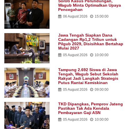
Soroti Kasus Perundungan,
Wagub Minta Optimalkan Upaya
Pencegahan
06 August 2026
15:00:00
Jawa Tengah Siapkan Dana
Cadangan Rp1,2 Triliun untuk
Pilgub 2029, Disisihkan Bertahap
Mulai 2027
05 August 2026
10:00:00
Tampung 2.692 Siswa di Jawa
Tengah, Wagub Sebut Sekolah
Rakyat Jadi Langkah Strategis
Putus Rantai Kemiskinan
05 August 2026
09:00:00
TKD Dipangkas, Pemprov Jateng
Pastikan Tak Ada Kendala
Pembayaran Gaji ASN
05 August 2026
10:00:00