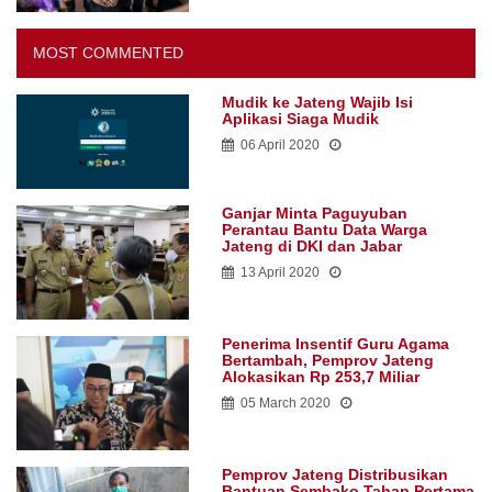
MOST COMMENTED
Mudik ke Jateng Wajib Isi
Aplikasi Siaga Mudik
06 April 2020
Ganjar Minta Paguyuban
Perantau Bantu Data Warga
Jateng di DKI dan Jabar
13 April 2020
Penerima Insentif Guru Agama
Bertambah, Pemprov Jateng
Alokasikan Rp 253,7 Miliar
05 March 2020
Pemprov Jateng Distribusikan
Bantuan Sembako Tahap Pertama