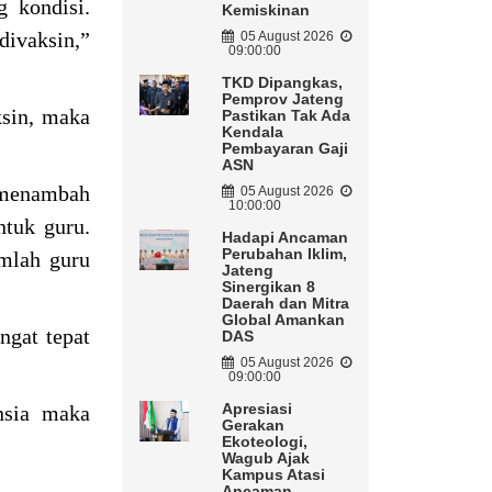
g kondisi.
Kemiskinan
divaksin,”
05 August 2026
09:00:00
TKD Dipangkas,
Pemprov Jateng
ksin, maka
Pastikan Tak Ada
Kendala
Pembayaran Gaji
ASN
u menambah
05 August 2026
10:00:00
ntuk guru.
Hadapi Ancaman
Perubahan Iklim,
mlah guru
Jateng
Sinergikan 8
Daerah dan Mitra
Global Amankan
ngat tepat
DAS
05 August 2026
09:00:00
Apresiasi
nsia maka
Gerakan
Ekoteologi,
Wagub Ajak
Kampus Atasi
Ancaman