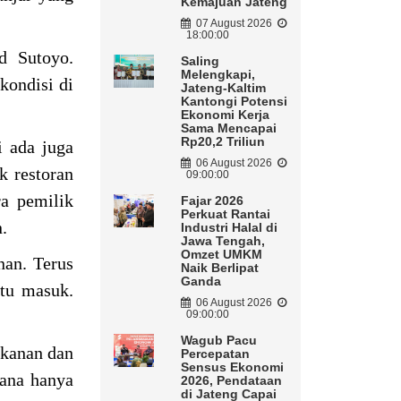
Kemajuan Jateng
07 August 2026
18:00:00
d Sutoyo.
Saling
Melengkapi,
kondisi di
Jateng-Kaltim
Kantongi Potensi
Ekonomi Kerja
Sama Mencapai
Rp20,2 Triliun
i ada juga
06 August 2026
k restoran
09:00:00
ra pemilik
Fajar 2026
Perkuat Rantai
n.
Industri Halal di
Jawa Tengah,
Omzet UMKM
nan. Terus
Naik Berlipat
Ganda
tu masuk.
06 August 2026
09:00:00
Wagub Pacu
akanan dan
Percepatan
Sensus Ekonomi
sana hanya
2026, Pendataan
di Jateng Capai