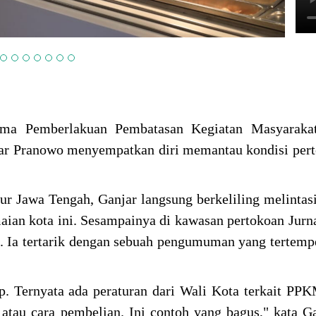
ima Pemberlakuan Pembatasan Kegiatan Masyarak
ar Pranowo menyempatkan diri memantau kondisi per
r Jawa Tengah, Ganjar langsung berkeliling melintas
maian kota ini. Sesampainya di kawasan pertokoan Jurna
. Ia tertarik dengan sebuah pengumuman yang tertempe
p. Ternyata ada peraturan dari Wali Kota terkait PPK
atau cara pembelian. Ini contoh yang bagus," kata G