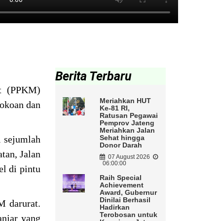
Berita Terbaru
at (PPKM)
Meriahkan HUT
tokoan dan
Ke-81 RI,
Ratusan Pegawai
Pemprov Jateng
Meriahkan Jalan
i sejumlah
Sehat hingga
Donor Darah
tan, Jalan
07 August 2026
06:00:00
l di pintu
Raih Special
Achievement
Award, Gubernur
Dinilai Berhasil
M darurat.
Hadirkan
Terobosan untuk
anjar yang