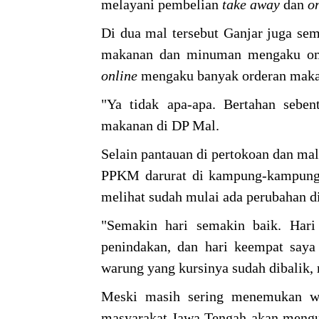
melayani pembelian
take
away
dan
o
Di dua mal tersebut Ganjar juga sem
makanan dan minuman mengaku omz
online
mengaku banyak orderan makana
"Ya tidak apa-apa. Bertahan seben
makanan di DP Mal.
Selain pantauan di pertokoan dan mal
PPKM darurat di kampung-kampung 
melihat sudah mulai ada perubahan d
"Semakin hari semakin baik. Har
penindakan, dan hari keempat saya
warung yang kursinya sudah dibalik, m
Meski masih sering menemukan war
masyarakat Jawa Tengah akan mengub