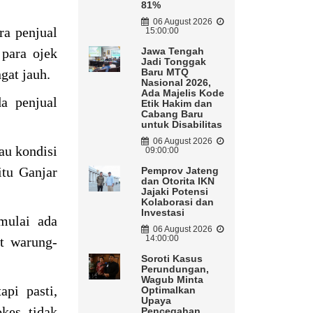
81%
06 August 2026
ara penjual
15:00:00
para ojek
Jawa Tengah
Jadi Tonggak
gat jauh.
Baru MTQ
Nasional 2026,
Ada Majelis Kode
a penjual
Etik Hakim dan
Cabang Baru
untuk Disabilitas
06 August 2026
au kondisi
09:00:00
tu Ganjar
Pemprov Jateng
dan Otorita IKN
Jajaki Potensi
Kolaborasi dan
Investasi
mulai ada
06 August 2026
14:00:00
at warung-
Soroti Kasus
Perundungan,
Wagub Minta
pi pasti,
Optimalkan
Upaya
kes, tidak
Pencegahan