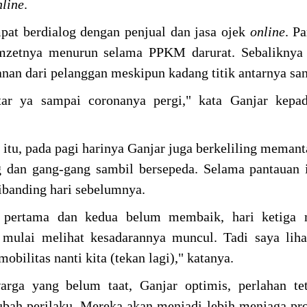
nline
.
pat berdialog dengan penjual dan jasa ojek
online
. P
etnya menurun selama PPKM darurat. Sebaliknya 
n dari pelanggan meskipun kadang titik antarnya san
tar ya sampai coronanya pergi," kata Ganjar kepad
 itu, pada pagi harinya Ganjar juga berkeliling memant
dan gang-gang sambil bersepeda. Selama pantauan i
ibanding hari sebelumnya.
i pertama dan kedua belum membaik, hari ketiga 
 mulai melihat kesadarannya muncul. Tadi saya lih
obilitas nanti kita (tekan lagi)," katanya.
ga yang belum taat, Ganjar optimis, perlahan teta
ah perilaku. Mereka akan menjadi lebih menjaga pro