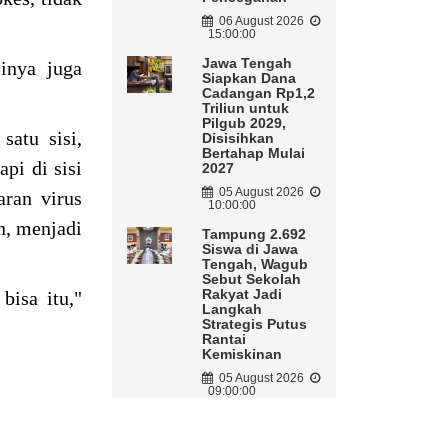
06 August 2026
15:00:00
Jawa Tengah
inya juga
Siapkan Dana
Cadangan Rp1,2
Triliun untuk
Pilgub 2029,
atu sisi,
Disisihkan
Bertahap Mulai
pi di sisi
2027
05 August 2026
aran virus
10:00:00
n, menjadi
Tampung 2.692
Siswa di Jawa
Tengah, Wagub
Sebut Sekolah
Rakyat Jadi
bisa itu,"
Langkah
Strategis Putus
Rantai
Kemiskinan
05 August 2026
09:00:00