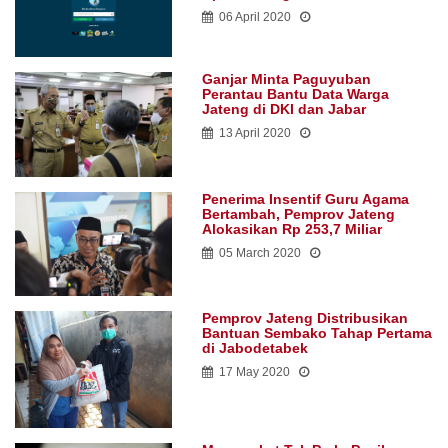
06 April 2020
Ganjar Minta Paguyuban
Perantau Bantu Data Warga
Jateng di DKI dan Jabar
13 April 2020
Penerima Insentif Guru Agama
Bertambah, Pemprov Jateng
Alokasikan Rp 253,7 Miliar
05 March 2020
Pemprov Jateng Distribusikan
Bantuan Sembako Tahap Pertama
di Jabodetabek
17 May 2020