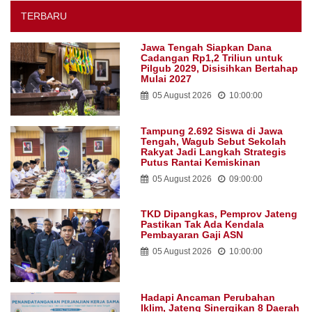
TERBARU
Jawa Tengah Siapkan Dana
Cadangan Rp1,2 Triliun untuk
Pilgub 2029, Disisihkan Bertahap
Mulai 2027
05 August 2026
10:00:00
Tampung 2.692 Siswa di Jawa
Tengah, Wagub Sebut Sekolah
Rakyat Jadi Langkah Strategis
Putus Rantai Kemiskinan
05 August 2026
09:00:00
TKD Dipangkas, Pemprov Jateng
Pastikan Tak Ada Kendala
Pembayaran Gaji ASN
05 August 2026
10:00:00
Hadapi Ancaman Perubahan
Iklim, Jateng Sinergikan 8 Daerah