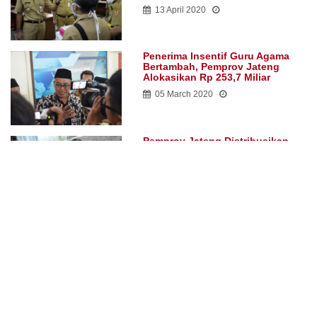
13 April 2020
Penerima Insentif Guru Agama
Bertambah, Pemprov Jateng
Alokasikan Rp 253,7 Miliar
05 March 2020
Pemprov Jateng Distribusikan
Bantuan Sembako Tahap Pertama
di Jabodetabek
17 May 2020
Masyarakat Tak Perlu Panik,
Pendaftaran Kartu Prakerja
Dibuka Sampai 30 Gelombang
13 April 2020