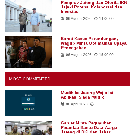
Pemprov Jateng dan Otorita IKN
Jajaki Potensi Kolaborasi dan
Investasi
06 August 2026
14:00:00
Soroti Kasus Perundungan,
Wagub Minta Optimalkan Upaya
Pencegahan
06 August 2026
15:00:00
MOST COMMENTED
Mudik ke Jateng Wajib Isi
Aplikasi Siaga Mudik
06 April 2020
Ganjar Minta Paguyuban
Perantau Bantu Data Warga
Jateng di DKI dan Jabar