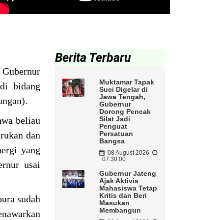
Berita Terbaru
 Gubernur
Muktamar Tapak
di bidang
Suci Digelar di
Jawa Tengah,
ungan).
Gubernur
Dorong Pencak
hwa beliau
Silat Jadi
Penguat
arukan dan
Persatuan
Bangsa
nergi yang
08 August 2026
07:30:00
rnur usai
Gubernur Jateng
Ajak Aktivis
Mahasiswa Tetap
Kritis dan Beri
pura sudah
Masukan
Membangun
menawarkan