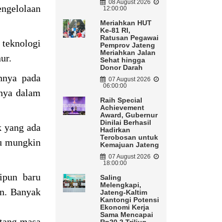
08 August 2026
engelolaan
12:00:00
Meriahkan HUT
Ke-81 RI,
Ratusan Pegawai
 teknologi
Pemprov Jateng
Meriahkan Jalan
ur.
Sehat hingga
Donor Darah
nnya pada
07 August 2026
06:00:00
snya dalam
Raih Special
Achievement
Award, Gubernur
Dinilai Berhasil
k yang ada
Hadirkan
Terobosan untuk
au mungkin
Kemajuan Jateng
07 August 2026
18:00:00
ipun baru
Saling
Melengkapi,
an. Banyak
Jateng-Kaltim
Kantongi Potensi
Ekonomi Kerja
Sama Mencapai
ntang masa