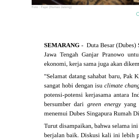
Foto : Fajar (Humas Jateng)
SEMARANG
- Duta Besar (Dubes)
Jawa Tengah Ganjar Pranowo untuk
ekonomi, kerja sama juga akan dike
"Selamat datang sahabat baru, Pak K
sangat hobi dengan isu
climate
chan
potensi-potensi kerjasama antara In
bersumber dari
green
energy
yang b
menemui Dubes Singapura Rumah Din
Turut disampaikan, bahwa selama ini
berjalan baik. Diskusi kali ini leb