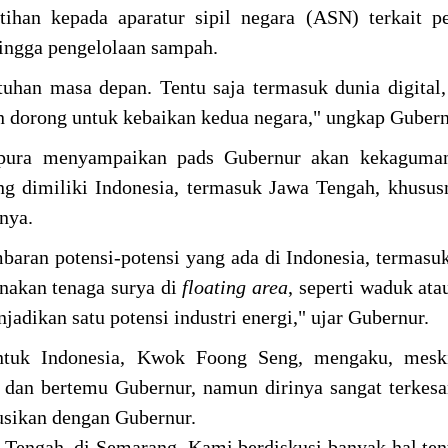
ihan kepada aparatur sipil negara (ASN) terkait p
hingga pengelolaan sampah.
tuhan masa depan. Tentu saja termasuk dunia digital,
n dorong untuk kebaikan kedua negara," ungkap Gubern
gapura menyampaikan pads Gubernur akan kekaguma
ng dimiliki Indonesia, termasuk Jawa Tengah, khusu
nya.
aran potensi-potensi yang ada di Indonesia, termasu
nakan tenaga surya di
floating
area
, seperti waduk at
njadikan satu potensi industri energi," ujar Gubernur.
untuk Indonesia, Kwok Foong Seng, mengaku, mesk
 dan bertemu Gubernur, namun dirinya sangat terkes
kusikan dengan Gubernur.
 Tengah, di Semarang. Kami berdiskusi banyak hal te