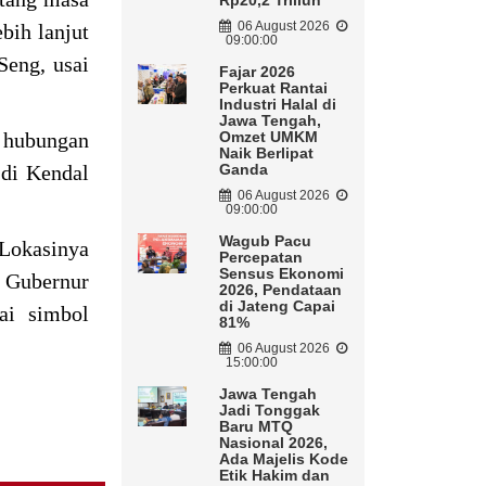
Rp20,2 Triliun
06 August 2026
bih lanjut
09:00:00
Seng, usai
Fajar 2026
Perkuat Rantai
Industri Halal di
Jawa Tengah,
 hubungan
Omzet UMKM
Naik Berlipat
 di Kendal
Ganda
06 August 2026
09:00:00
Wagub Pacu
 Lokasinya
Percepatan
Sensus Ekonomi
k Gubernur
2026, Pendataan
di Jateng Capai
ai simbol
81%
06 August 2026
15:00:00
Jawa Tengah
Jadi Tonggak
Baru MTQ
Nasional 2026,
Ada Majelis Kode
Etik Hakim dan