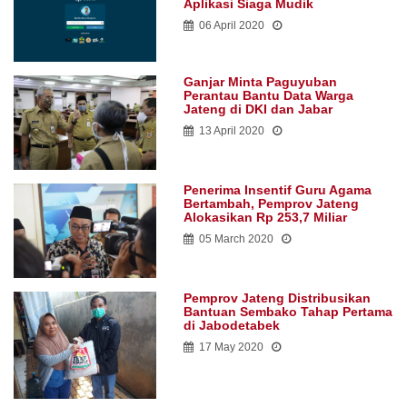
Aplikasi Siaga Mudik
06 April 2020
Ganjar Minta Paguyuban
Perantau Bantu Data Warga
Jateng di DKI dan Jabar
13 April 2020
Penerima Insentif Guru Agama
Bertambah, Pemprov Jateng
Alokasikan Rp 253,7 Miliar
05 March 2020
Pemprov Jateng Distribusikan
Bantuan Sembako Tahap Pertama
di Jabodetabek
17 May 2020