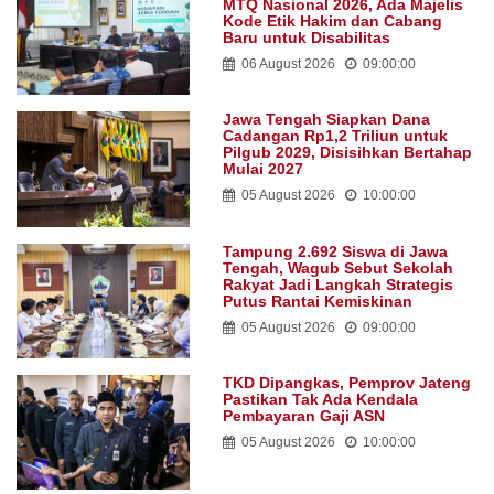
MTQ Nasional 2026, Ada Majelis
Kode Etik Hakim dan Cabang
Baru untuk Disabilitas
06 August 2026
09:00:00
Jawa Tengah Siapkan Dana
Cadangan Rp1,2 Triliun untuk
Pilgub 2029, Disisihkan Bertahap
Mulai 2027
05 August 2026
10:00:00
Tampung 2.692 Siswa di Jawa
Tengah, Wagub Sebut Sekolah
Rakyat Jadi Langkah Strategis
Putus Rantai Kemiskinan
05 August 2026
09:00:00
TKD Dipangkas, Pemprov Jateng
Pastikan Tak Ada Kendala
Pembayaran Gaji ASN
05 August 2026
10:00:00