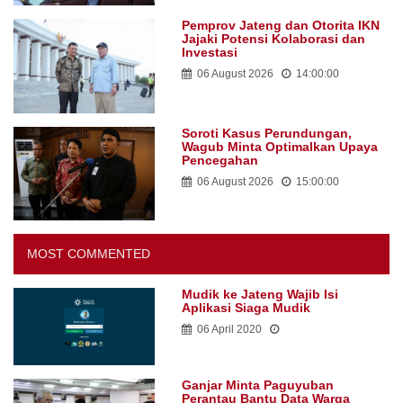
Pemprov Jateng dan Otorita IKN
Jajaki Potensi Kolaborasi dan
Investasi
06 August 2026
14:00:00
Soroti Kasus Perundungan,
Wagub Minta Optimalkan Upaya
Pencegahan
06 August 2026
15:00:00
MOST COMMENTED
Mudik ke Jateng Wajib Isi
Aplikasi Siaga Mudik
06 April 2020
Ganjar Minta Paguyuban
Perantau Bantu Data Warga