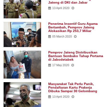
Jateng di DKI dan Jabar
13 April 2020
Penerima Insentif Guru Agama
Bertambah, Pemprov Jateng
Alokasikan Rp 253,7 Miliar
05 March 2020
Pemprov Jateng Distribusikan
Bantuan Sembako Tahap Pertama
di Jabodetabek
17 May 2020
Masyarakat Tak Perlu Panik,
Pendaftaran Kartu Prakerja
Dibuka Sampai 30 Gelombang
13 April 2020