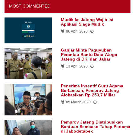
MOST COMMENTED
Mudik ke Jateng Wajib Isi
Aplikasi Siaga Mudik
06 April 2020
Ganjar Minta Paguyuban
Perantau Bantu Data Warga
Jateng di DKI dan Jabar
13 April 2020
Penerima Insentif Guru Agama
Bertambah, Pemprov Jateng
Alokasikan Rp 253,7 Miliar
05 March 2020
Pemprov Jateng Distribusikan
Bantuan Sembako Tahap Pertama
di Jabodetabek